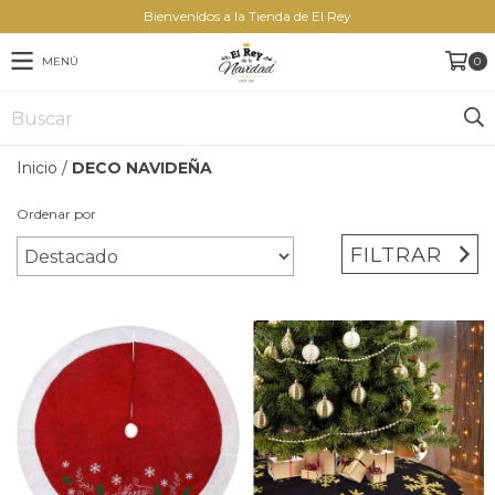
Bienvenidos a la Tienda de El Rey
MENÚ
0
Inicio
/
DECO NAVIDEÑA
Ordenar por
FILTRAR