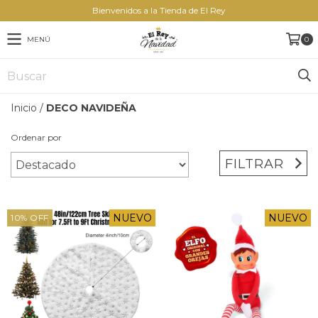
Bienvenidos a la Tienda de El Rey
MENÚ
0
Inicio
/
DECO NAVIDEÑA
Ordenar por
FILTRAR
NUEVO
NUEVO
10
%
OFF