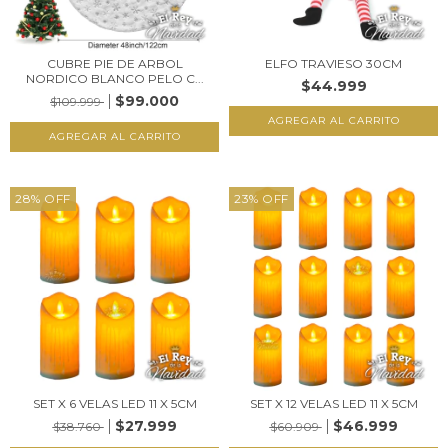
CUBRE PIE DE ARBOL
ELFO TRAVIESO 30CM
NORDICO BLANCO PELO C...
$44.999
$99.000
$109.999
28
%
OFF
23
%
OFF
SET X 6 VELAS LED 11 X 5CM
SET X 12 VELAS LED 11 X 5CM
$27.999
$46.999
$38.760
$60.909