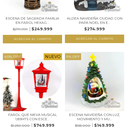
ESCENA DE SAGRADA FAMILIA
ALDEA NAVIDEÑA CIUDAD CON
EN FAROL HEXAG...
PAPA NOEL EN E...
$249.999
$274.999
$279.999
NUEVO
40
%
OFF
9
%
OFF
FAROL QUE NIEVA MUSICAL
ESCENA NAVIDEÑA CON LUZ,
1,85MTS CON ESCE...
MOVIMIENTO Y MU...
$749.999
$149.999
$1.250.000
$165.000