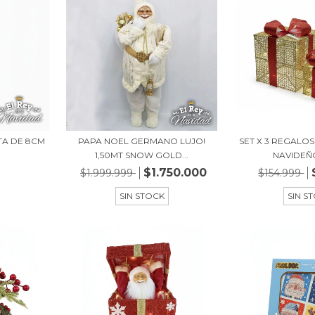
TA DE 8CM
PAPA NOEL GERMANO LUJO!
SET X 3 REGALO
1,50MT SNOW GOLD...
NAVIDEÑO
$1.750.000
$1.999.999
$154.999
SIN STOCK
SIN S