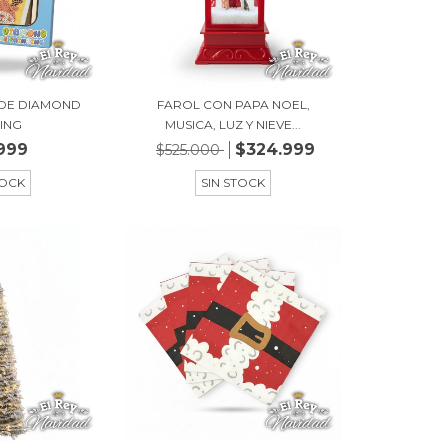
 DE DIAMOND
FAROL CON PAPA NOEL,
TING
MUSICA, LUZ Y NIEVE...
999
$324.999
$525.000
TOCK
SIN STOCK