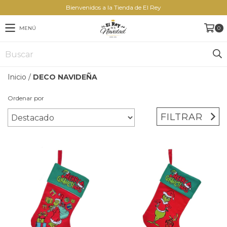
Bienvenidos a la Tienda de El Rey
MENÚ
0
Inicio
/
DECO NAVIDEÑA
Ordenar por
FILTRAR