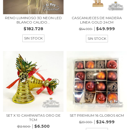
RENO LUMINOSO 3D NEON LED
CASCANUECES DE MADERA
BLANCO CALIDO...
LINEA GOLD 24CM
$182.728
$49.999
$54.999
SIN STOCK
SIN STOCK
SET X 10 CAMPANITAS ORO DE
SET PREMIUM 16 GLOBOS 6CM
7CM
$24.999
$29.999
$6.500
$12.500