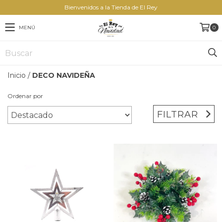
Bienvenidos a la Tienda de El Rey
MENÚ
0
Inicio
/
DECO NAVIDEÑA
Ordenar por
FILTRAR