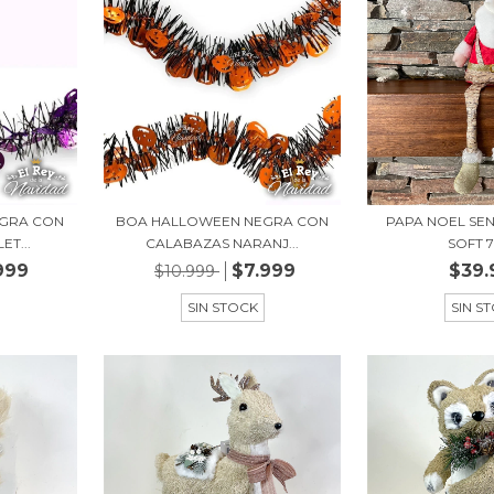
GRA CON
BOA HALLOWEEN NEGRA CON
PAPA NOEL SE
T...
CALABAZAS NARANJ...
SOFT 
999
$7.999
$39.
$10.999
SIN STOCK
SIN S