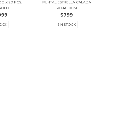
O X 20 PCS.
PUNTAL ESTRELLA CALADA
GOLD
ROJA 10CM
999
$799
TOCK
SIN STOCK