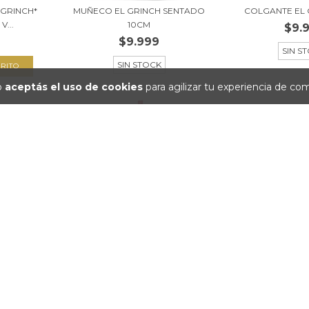
 GRINCH*
MUÑECO EL GRINCH SENTADO
COLGANTE EL 
...
10CM
$9.
$9.999
SIN S
SIN STOCK
io
aceptás el uso de cookies
para agilizar tu experiencia de co
H 10CM
BOTA NAVIDEÑA *EL GRINCH*
COLGANTE EL G
PREMIUM 47CM R...
$14.
$49.999
SIN S