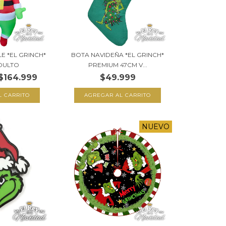
LE *EL GRINCH*
BOTA NAVIDEÑA *EL GRINCH*
DULTO
PREMIUM 47CM V...
$164.999
$49.999
NUEVO