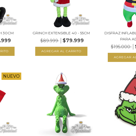
H 30CM
GRINCH EXTENSIBLE 40 - 55CM
DISFRAZ INFLAB
PARA A
.999
$79.999
$89.999
$195.000
NUEVO