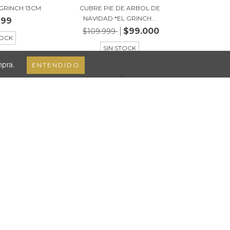
GRINCH 13CM
CUBRE PIE DE ARBOL DE
NAVIDAD *EL GRINCH...
999
$99.000
$109.999
TOCK
SIN STOCK
mpra.
ENTENDIDO
RINCH 10CM 3D
BOTA NAVIDEÑA *EL GRINCH*
PREMIUM 47CM R...
999
$49.999
TOCK