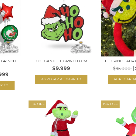
L GRINCH
COLGANTE EL GRINCH 6CM
EL GRINCH AB
$9.999
$95.000
999
11
%
OFF
15
%
OFF