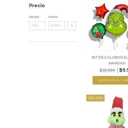
Precio
DESDE
HASTA
SET DE 5 GLOBOS E
NAVIDAD
$9.
$13.999
23
%
OFF