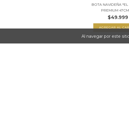
BOTA NAVIDEÑA *EL
PREMIUM 47CM V
$49.999
Al navegar por este sit
MUÑECO EL GRINC
$9.999
SIN STOCK