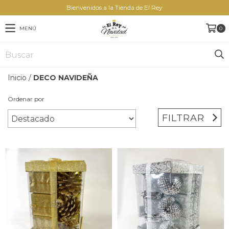
Bienvenidos a la Tienda de El Rey
MENÚ
0
Inicio
/
DECO NAVIDEÑA
Ordenar por
FILTRAR