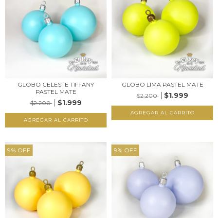
GLOBO CELESTE TIFFANY
GLOBO LIMA PASTEL MATE
PASTEL MATE
$1.999
$2.200
$1.999
$2.200
AGREGAR AL CARRITO
AGREGAR AL CARRITO
9
%
OFF
9
%
OFF