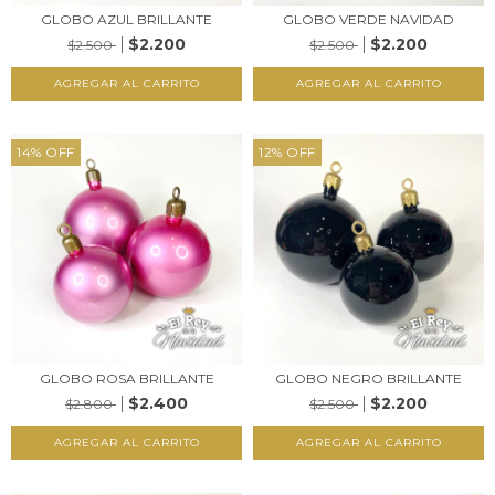
GLOBO AZUL BRILLANTE
GLOBO VERDE NAVIDAD
$2.200
$2.200
$2.500
$2.500
AGREGAR AL CARRITO
AGREGAR AL CARRITO
14
%
OFF
12
%
OFF
GLOBO ROSA BRILLANTE
GLOBO NEGRO BRILLANTE
$2.400
$2.200
$2.800
$2.500
AGREGAR AL CARRITO
AGREGAR AL CARRITO