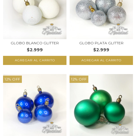
GLOBO BLANCO GLITTER
GLOBO PLATA GLITTER
$2.999
$2.999
AGREGAR AL CARRITO
AGREGAR AL CARRITO
12
%
OFF
12
%
OFF