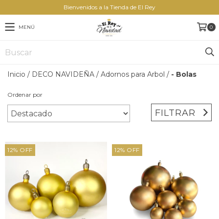
Bienvenidos a la Tienda de El Rey
MENÚ
0
Inicio
/
DECO NAVIDEÑA
/
Adornos para Arbol
/
- Bolas
Ordenar por
FILTRAR
12
%
OFF
12
%
OFF