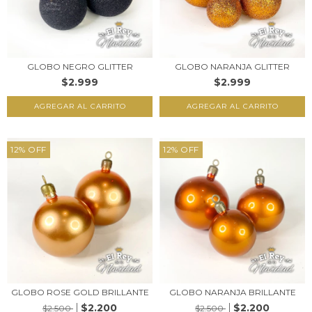
GLOBO NEGRO GLITTER
GLOBO NARANJA GLITTER
$2.999
$2.999
AGREGAR AL CARRITO
AGREGAR AL CARRITO
12
%
OFF
12
%
OFF
GLOBO ROSE GOLD BRILLANTE
GLOBO NARANJA BRILLANTE
$2.200
$2.200
$2.500
$2.500