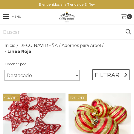
Bienvenidos a la Tienda de El Rey
MENÚ
0
Inicio
/
DECO NAVIDEÑA
/
Adornos para Arbol
/
- Línea Roja
Ordenar por
FILTRAR
9
%
OFF
17
%
OFF