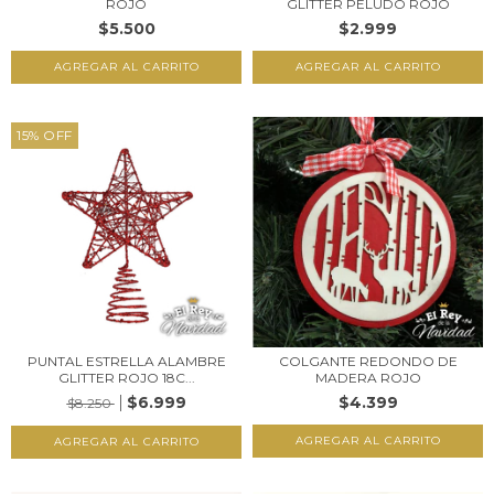
ROJO
GLITTER PELUDO ROJO
$5.500
$2.999
15
%
OFF
PUNTAL ESTRELLA ALAMBRE
COLGANTE REDONDO DE
GLITTER ROJO 18C...
MADERA ROJO
$6.999
$4.399
$8.250