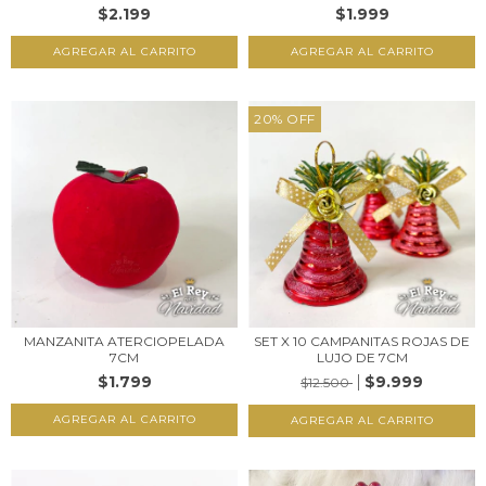
$2.199
$1.999
20
%
OFF
MANZANITA ATERCIOPELADA
SET X 10 CAMPANITAS ROJAS DE
7CM
LUJO DE 7CM
$1.799
$9.999
$12.500