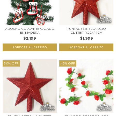
ADORNO COLGANTE CALADO
PUNTAL ESTRELLA LUJO
EN MADERA
GLITTER ROJA 14CM
$2.199
$1.999
30
%
OFF
43
%
OFF