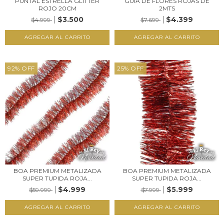
PUNTAL ESTRELLA GLITTER
GUÍA DE FLORES ROJAS DE
ROJO 20CM
2MTS
$3.500
$4.399
$4.999
$7.699
92
%
OFF
25
%
OFF
BOA PREMIUM METALIZADA
BOA PREMIUM METALIZADA
SUPER TUPIDA ROJA...
SUPER TUPIDA ROJA...
$4.999
$5.999
$59.999
$7.999