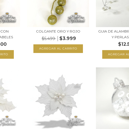
 CON
COLGANTE ORO Y ROJO
GUIA DE ALAMB
ABELES
Y PERLAS 
$3.999
$5.499
500
$12.