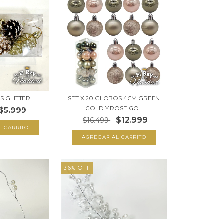
AS GLITTER
SET X 20 GLOBOS 4CM GREEN
GOLD Y ROSE GO...
$5.999
$12.999
$16.499
36
%
OFF