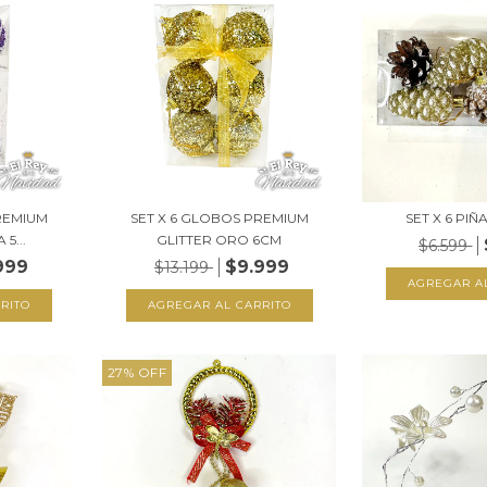
REMIUM
SET X 6 GLOBOS PREMIUM
SET X 6 PIÑ
5...
GLITTER ORO 6CM
$6.599
999
$9.999
$13.199
27
%
OFF