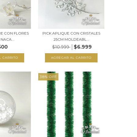
RE CON FLORES
PICK APLIQUE CON CRISTALES
NACA...
25CM MOLDEABL...
500
$6.999
$10.999
38
%
OFF