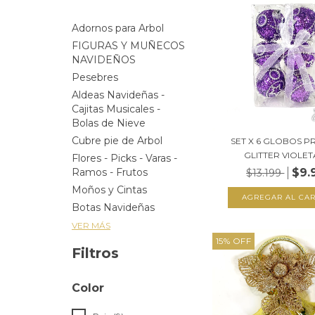
Adornos para Arbol
FIGURAS Y MUÑECOS
NAVIDEÑOS
Pesebres
Aldeas Navideñas -
Cajitas Musicales -
Bolas de Nieve
Cubre pie de Arbol
SET X 6 GLOBOS P
GLITTER VIOLETA 
Flores - Picks - Varas -
$9.
Ramos - Frutos
$13.199
Moños y Cintas
Botas Navideñas
VER MÁS
15
%
OFF
Filtros
Color