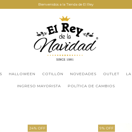
Bienvenidos a la Tienda de El Rey
S
HALLOWEEN
COTILLÓN
NOVEDADES
OUTLET
LA
INGRESO MAYORISTA
POLÍTICA DE CAMBIOS
24
%
OFF
9
%
OFF