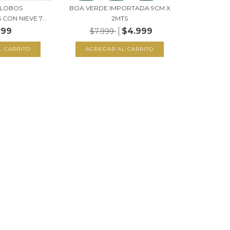
 GLOBOS
BOA VERDE IMPORTADA 9CM X
CON NIEVE 7...
2MTS
999
$4.999
$7.999