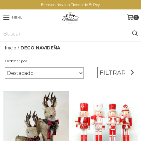
Bienvenidos a la Tienda de El Rey
MENÚ
0
Inicio
/
DECO NAVIDEÑA
Ordenar por
FILTRAR