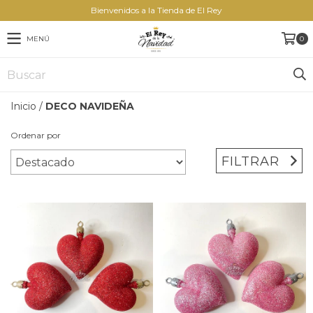
Bienvenidos a la Tienda de El Rey
MENÚ
0
Inicio
/
DECO NAVIDEÑA
Ordenar por
FILTRAR