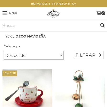
Bienvenidos a la Tienda de El Rey
MENÚ
0
Inicio
/
DECO NAVIDEÑA
Ordenar por
FILTRAR
13
%
OFF