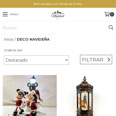
Bienvenidos a la Tienda de El Rey
MENÚ
0
Inicio
/
DECO NAVIDEÑA
Ordenar por
FILTRAR