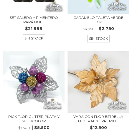
SET SALERO Y PIMENTERO
CARAMELO PALETA VERDE
PAPÁ NOEL
11CM
$21.999
$2.750
$4.950
SIN STOCK
SIN STOCK
PICK FLOR GLITTER PLATA Y
VARA CON FLOR ESTRELLA
MULTICOLOR
FEDERAL XL PREMIU...
$5.500
$12.500
$7.500