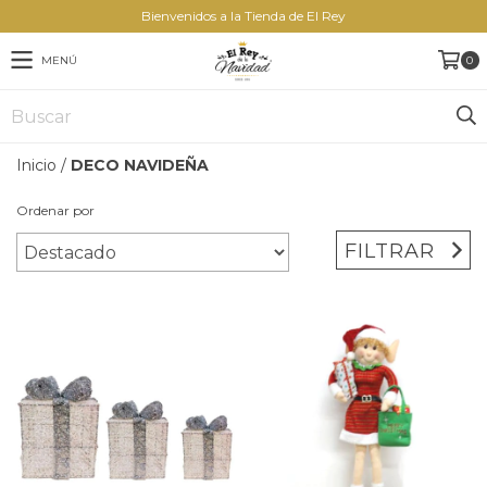
Bienvenidos a la Tienda de El Rey
MENÚ
0
Inicio
/
DECO NAVIDEÑA
Ordenar por
FILTRAR