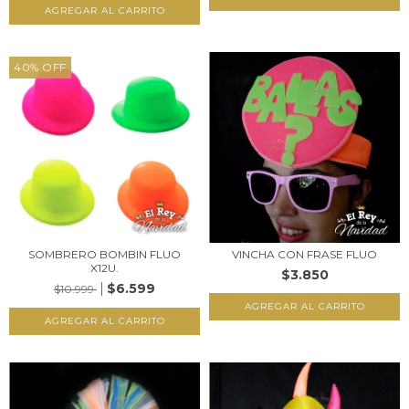
40
%
OFF
SOMBRERO BOMBIN FLUO
VINCHA CON FRASE FLUO
X12U.
$3.850
$6.599
$10.999