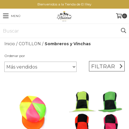
Bienvenidos a la Tienda de El Rey
MENÚ
0
Inicio
/
COTILLON
/
Sombreros y Vinchas
Ordenar por
FILTRAR