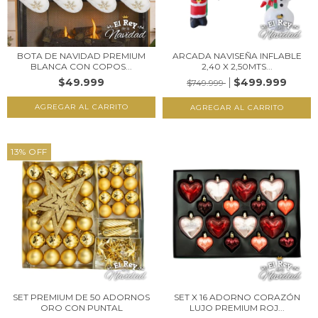
BOTA DE NAVIDAD PREMIUM
ARCADA NAVISEÑA INFLABLE
BLANCA CON COPOS...
2,40 X 2,50MTS...
$49.999
$499.999
$749.999
13
%
OFF
SET PREMIUM DE 50 ADORNOS
SET X 16 ADORNO CORAZÓN
ORO CON PUNTAL
LUJO PREMIUM ROJ...