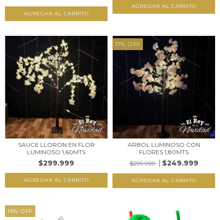
17
%
OFF
SAUCE LLORON EN FLOR
ARBOL LUMINOSO CON
LUMINOSO 1,60MTS
FLORES 1,80MTS
$299.999
$249.999
$299.999
16
%
OFF