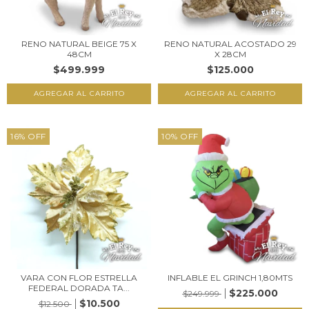
RENO NATURAL BEIGE 75 X
RENO NATURAL ACOSTADO 29
48CM
X 28CM
$499.999
$125.000
16
%
OFF
10
%
OFF
VARA CON FLOR ESTRELLA
INFLABLE EL GRINCH 1,80MTS
FEDERAL DORADA TA...
$225.000
$249.999
$10.500
$12.500