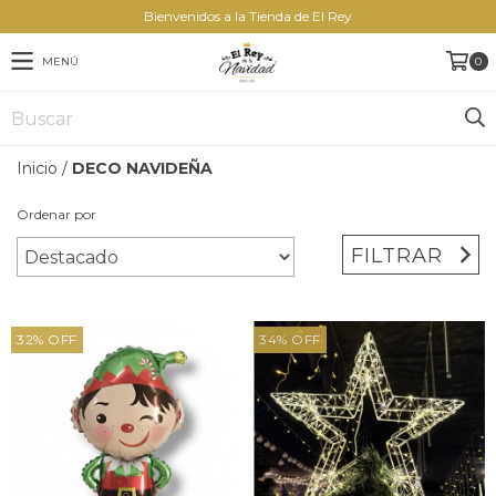
Bienvenidos a la Tienda de El Rey
MENÚ
0
Inicio
/
DECO NAVIDEÑA
Ordenar por
FILTRAR
32
%
OFF
34
%
OFF