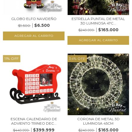
GLOBO ELFO NAVIDEÑO
ESTRELLA PUNTAL DE METAL
3D LUMINOSA 47C...
$6.500
$9.500
$165.000
$249.999
11
%
OFF
34
%
OFF
ESCENA CALENDARIO DE
CORONA DE METAL 3D
ADVIENTO TRINEO DEC...
LUMINOSA 45CM
$399.999
$165.000
$449.999
$249.999