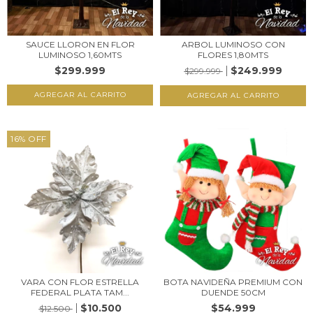
SAUCE LLORON EN FLOR
ARBOL LUMINOSO CON
LUMINOSO 1,60MTS
FLORES 1,80MTS
$299.999
$249.999
$299.999
16
%
OFF
VARA CON FLOR ESTRELLA
BOTA NAVIDEÑA PREMIUM CON
FEDERAL PLATA TAM...
DUENDE 50CM
$10.500
$54.999
$12.500