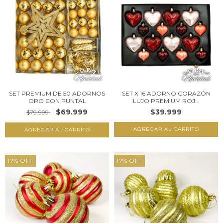
SET PREMIUM DE 50 ADORNOS
SET X 16 ADORNO CORAZÓN
ORO CON PUNTAL
LUJO PREMIUM ROJ...
$69.999
$39.999
$79.999
17
%
OFF
17
%
OFF