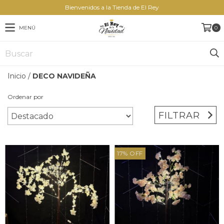
Bienvenidos a la Tienda de El Rey
MENÚ
0
Inicio
/
DECO NAVIDEÑA
Ordenar por
FILTRAR
17
%
OFF