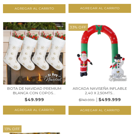
AGREGAR AL CARRITO
33
%
OFF
BOTA DE NAVIDAD PREMIUM
ARCADA NAVISEÑA INFLABLE
BLANCA CON COPOS...
2,40 X 2,50MTS...
$49.999
$499.999
$749.999
13
%
OFF