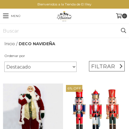
Bienvenidos a la Tienda de El Rey
MENÚ
0
Inicio
/
DECO NAVIDEÑA
Ordenar por
FILTRAR
6
%
OFF