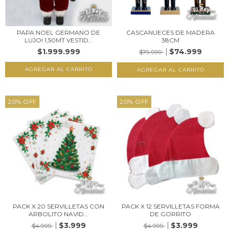
PAPA NOEL GERMANO DE
CASCANUECES DE MADERA
LUJO! 1,50MT VESTID...
38CM
$1.999.999
$74.999
$79.999
20
%
OFF
20
%
OFF
PACK X 20 SERVILLETAS CON
PACK X 12 SERVILLETAS FORMA
ARBOLITO NAVID...
DE GORRITO
$3.999
$3.999
$4.999
$4.999