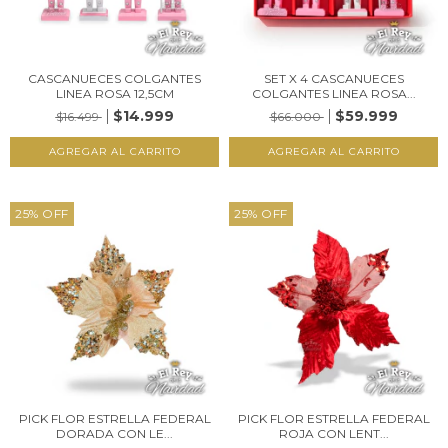
CASCANUECES COLGANTES
SET X 4 CASCANUECES
LINEA ROSA 12,5CM
COLGANTES LINEA ROSA...
$14.999
$59.999
$16.499
$66.000
25
%
OFF
25
%
OFF
PICK FLOR ESTRELLA FEDERAL
PICK FLOR ESTRELLA FEDERAL
DORADA CON LE...
ROJA CON LENT...