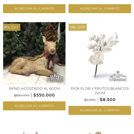
8
%
OFF
15
%
OFF
RENO ACOSTADO XL 60CM
PICK FLOR Y FRUTOS BLANCOS
22CM
$550.000
$599.999
$8.500
$9.999