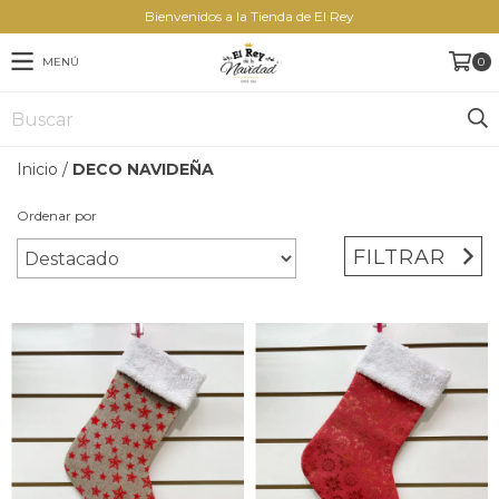
Bienvenidos a la Tienda de El Rey
MENÚ
0
Inicio
/
DECO NAVIDEÑA
Ordenar por
FILTRAR