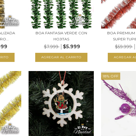
ALIZADA
BOA FANTASIA VERDE CON
BOA PREMIUM
RO...
HOJITAS
SUPER TUPI
999
$5.999
$7.999
$59.999
18
%
OFF