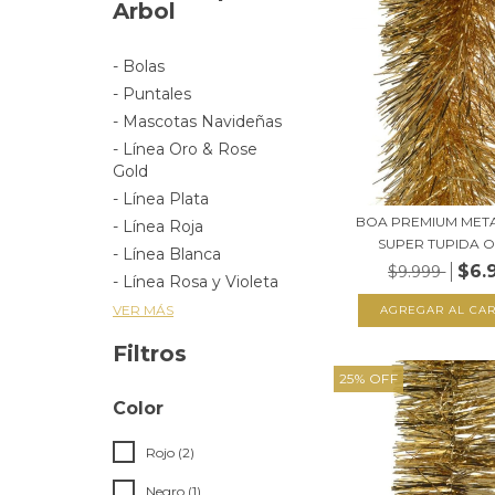
Arbol
- Bolas
- Puntales
- Mascotas Navideñas
- Línea Oro & Rose
Gold
- Línea Plata
BOA PREMIUM MET
- Línea Roja
SUPER TUPIDA O
- Línea Blanca
$6.
$9.999
- Línea Rosa y Violeta
VER MÁS
Filtros
25
%
OFF
Color
Rojo (2)
Negro (1)