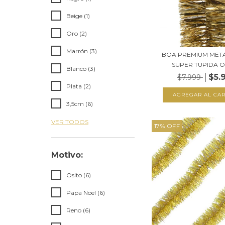
Beige (1)
Oro (2)
Marrón (3)
BOA PREMIUM MET
SUPER TUPIDA O
Blanco (3)
$5.
$7.999
Plata (2)
3,5cm (6)
VER TODOS
17
%
OFF
Motivo:
Osito (6)
Papa Noel (6)
Reno (6)