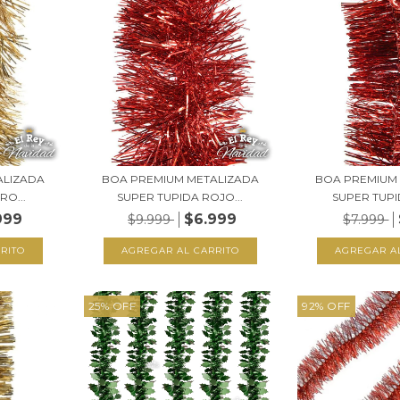
ALIZADA
BOA PREMIUM METALIZADA
BOA PREMIUM
RO...
SUPER TUPIDA ROJO...
SUPER TUPI
999
$6.999
$9.999
$7.999
25
%
OFF
92
%
OFF