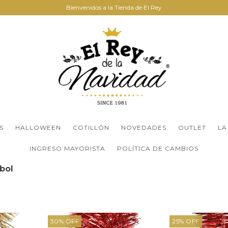
Bienvenidos a la Tienda de El Rey
S
HALLOWEEN
COTILLÓN
NOVEDADES
OUTLET
LA
INGRESO MAYORISTA
POLÍTICA DE CAMBIOS
bol
30
%
OFF
25
%
OFF