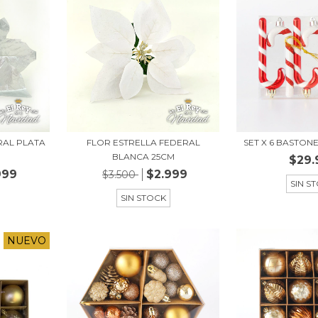
RAL PLATA
FLOR ESTRELLA FEDERAL
SET X 6 BASTON
BLANCA 25CM
$29.
999
$2.999
$3.500
SIN S
SIN STOCK
NUEVO