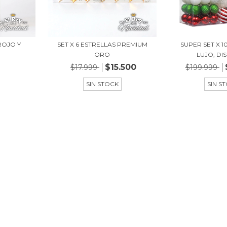
ROJO Y
SET X 6 ESTRELLAS PREMIUM
SUPER SET X 1
ORO
LUJO, DIS
$15.500
$17.999
$199.999
SIN STOCK
SIN S