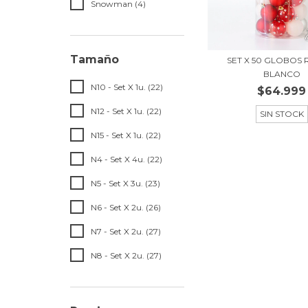
Snowman (4)
Tamaño
SET X 50 GLOBOS 
BLANCO
N10 - Set X 1u. (22)
$64.999
N12 - Set X 1u. (22)
SIN STOCK
N15 - Set X 1u. (22)
N4 - Set X 4u. (22)
N5 - Set X 3u. (23)
N6 - Set X 2u. (26)
N7 - Set X 2u. (27)
N8 - Set X 2u. (27)