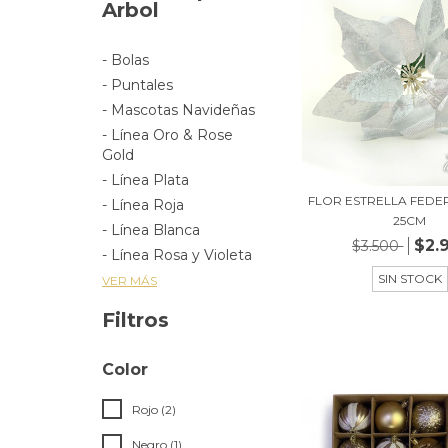
Arbol
- Bolas
- Puntales
- Mascotas Navideñas
- Línea Oro & Rose
Gold
- Línea Plata
FLOR ESTRELLA FEDE
- Línea Roja
25CM
- Línea Blanca
$2.
$3.500
- Línea Rosa y Violeta
SIN STOCK
VER MÁS
Filtros
Color
Rojo (2)
Negro (1)