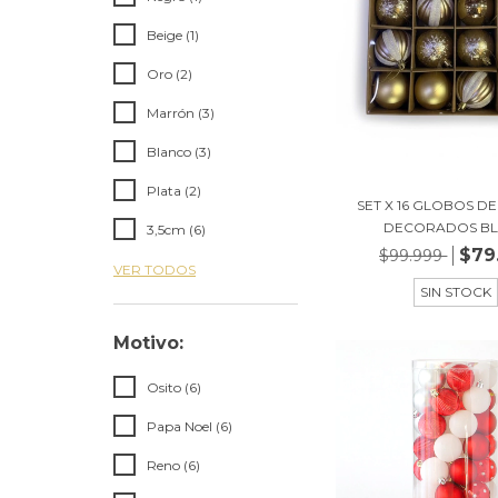
Beige (1)
Oro (2)
Marrón (3)
Blanco (3)
Plata (2)
SET X 16 GLOBOS D
DECORADOS BLA
3,5cm (6)
$79
$99.999
VER TODOS
SIN STOCK
Motivo:
Osito (6)
Papa Noel (6)
Reno (6)