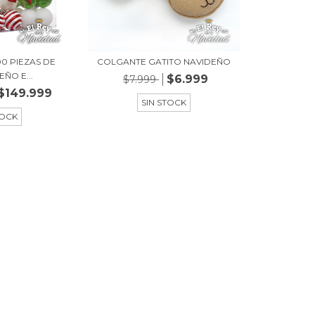
00 PIEZAS DE
COLGANTE GATITO NAVIDEÑO
EÑO E...
$6.999
$7.999
$149.999
SIN STOCK
TOCK