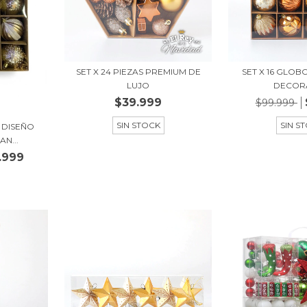
SET X 24 PIEZAS PREMIUM DE
SET X 16 GLOB
LUJO
DECOR
$39.999
$99.999
SIN STOCK
SIN S
E DISEÑO
N...
.999