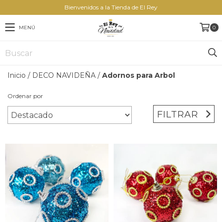
Bienvenidos a la Tienda de El Rey
MENÚ
0
Inicio
/
DECO NAVIDEÑA
/
Adornos para Arbol
Ordenar por
FILTRAR