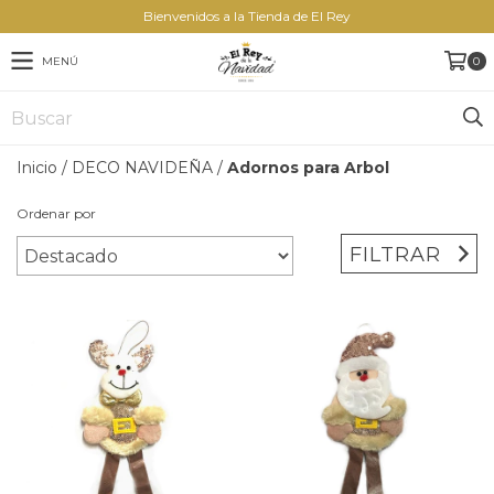
Bienvenidos a la Tienda de El Rey
MENÚ
0
Inicio
/
DECO NAVIDEÑA
/
Adornos para Arbol
Ordenar por
FILTRAR