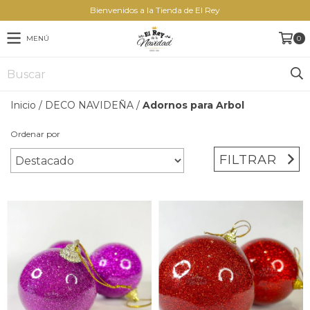
Bienvenidos a la Tienda de El Rey
MENÚ
0
Inicio
/
DECO NAVIDEÑA
/
Adornos para Arbol
Ordenar por
FILTRAR