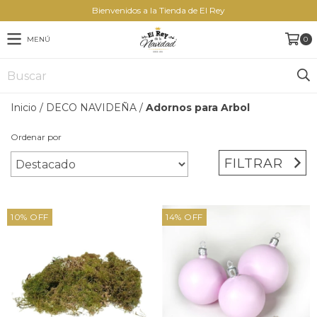
Bienvenidos a la Tienda de El Rey
MENÚ
0
Inicio
/
DECO NAVIDEÑA
/
Adornos para Arbol
Ordenar por
FILTRAR
10
%
OFF
14
%
OFF