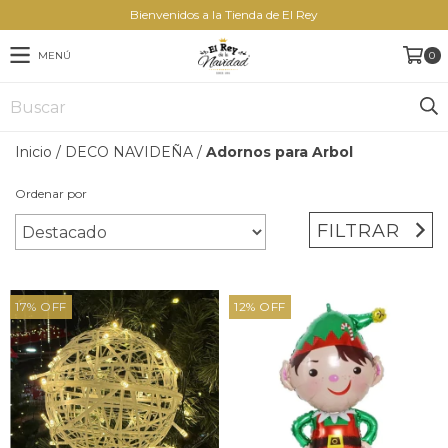
Bienvenidos a la Tienda de El Rey
MENÚ
0
Inicio
/
DECO NAVIDEÑA
/
Adornos para Arbol
Ordenar por
FILTRAR
17
%
OFF
12
%
OFF