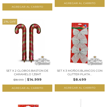
21
%
OFF
SET X 2 GLOBOS BASTON DE
SET X 3 MOÑOS BLANCOS CON
CARAMELO 1,35MT
GLITTER PLATA...
$14.999
$8.499
$18.999