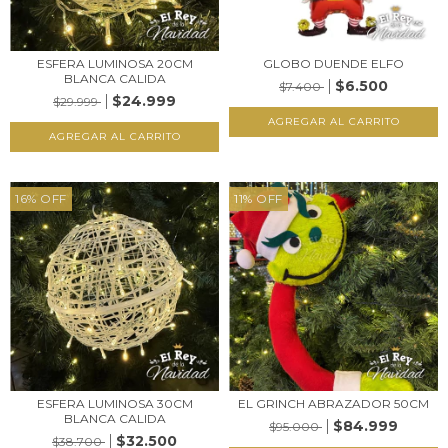
ESFERA LUMINOSA 20CM
GLOBO DUENDE ELFO
BLANCA CALIDA
$6.500
$7.400
$24.999
$29.999
16
%
OFF
11
%
OFF
ESFERA LUMINOSA 30CM
EL GRINCH ABRAZADOR 50CM
BLANCA CALIDA
$84.999
$95.000
$32.500
$38.700