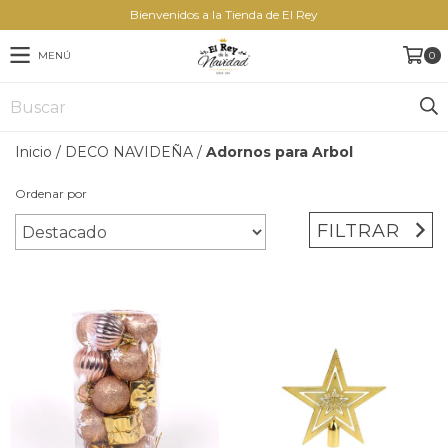
Bienvenidos a la Tienda de El Rey
MENÚ
0
Inicio
/
DECO NAVIDEÑA
/
Adornos para Arbol
Ordenar por
FILTRAR