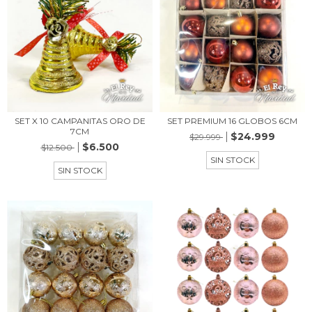
SET X 10 CAMPANITAS ORO DE
SET PREMIUM 16 GLOBOS 6CM
7CM
$24.999
$29.999
$6.500
$12.500
SIN STOCK
SIN STOCK