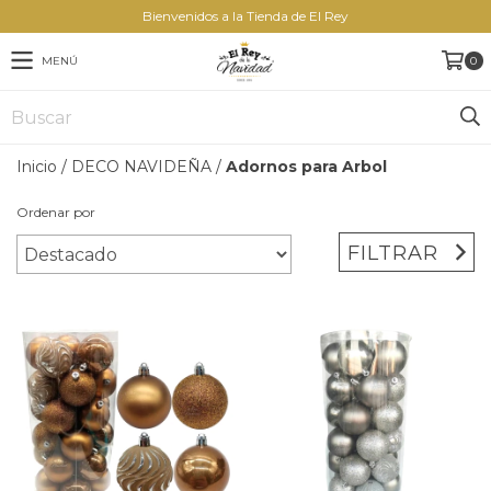
Bienvenidos a la Tienda de El Rey
MENÚ
0
Inicio
/
DECO NAVIDEÑA
/
Adornos para Arbol
Ordenar por
FILTRAR