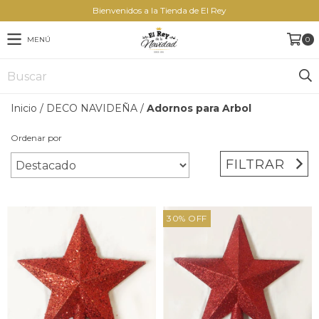
Bienvenidos a la Tienda de El Rey
MENÚ
0
Inicio
/
DECO NAVIDEÑA
/
Adornos para Arbol
Ordenar por
FILTRAR
30
%
OFF