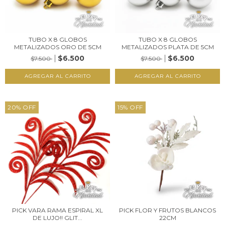
TUBO X 8 GLOBOS
TUBO X 8 GLOBOS
METALIZADOS ORO DE 5CM
METALIZADOS PLATA DE 5CM
$6.500
$6.500
$7.500
$7.500
20
%
OFF
15
%
OFF
PICK VARA RAMA ESPIRAL XL
PICK FLOR Y FRUTOS BLANCOS
DE LUJO!! GLIT...
22CM