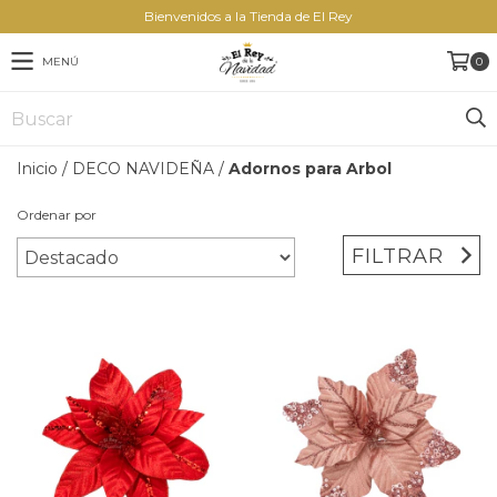
Bienvenidos a la Tienda de El Rey
MENÚ
0
Inicio
/
DECO NAVIDEÑA
/
Adornos para Arbol
Ordenar por
FILTRAR