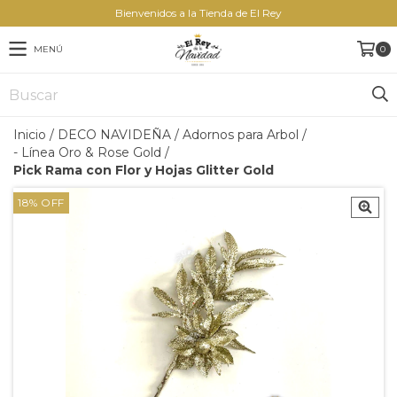
Bienvenidos a la Tienda de El Rey
MENÚ
0
Inicio
/
DECO NAVIDEÑA
/
Adornos para Arbol
/
- Línea Oro & Rose Gold
/
Pick Rama con Flor y Hojas Glitter Gold
18
%
OFF