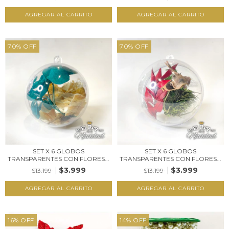
70
%
OFF
70
%
OFF
SET X 6 GLOBOS
SET X 6 GLOBOS
TRANSPARENTES CON FLORES...
TRANSPARENTES CON FLORES...
$3.999
$3.999
$13.199
$13.199
16
%
OFF
14
%
OFF