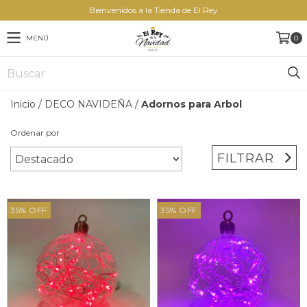
Bienvenidos a la Tienda de El Rey
MENÚ
0
Inicio
/
DECO NAVIDEÑA
/
Adornos para Arbol
Ordenar por
FILTRAR
35
%
OFF
35
%
OFF