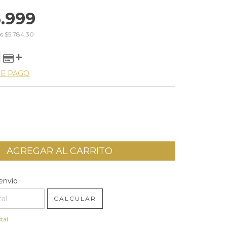
.999
os
$5.784,30
DE PAGO
l CP:
CAMBIAR CP
envío
CALCULAR
tal