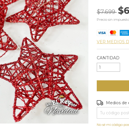
$6
$7.699
Precio sin impuest
VER MEDIOS 
CANTIDAD
Entregas para e
Medios de 
No sé mi código pos