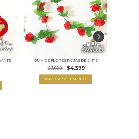
GANTE
GUÍA DE FLORES ROJAS DE 2MTS
PAT
$4.399
$7.699