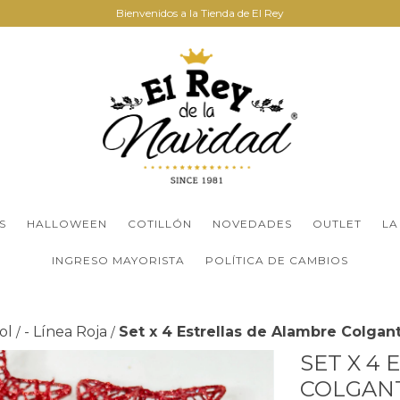
Bienvenidos a la Tienda de El Rey
S
HALLOWEEN
COTILLÓN
NOVEDADES
OUTLET
LA
INGRESO MAYORISTA
POLÍTICA DE CAMBIOS
ol
- Línea Roja
Set x 4 Estrellas de Alambre Colgan
/
/
SET X 4
COLGANT