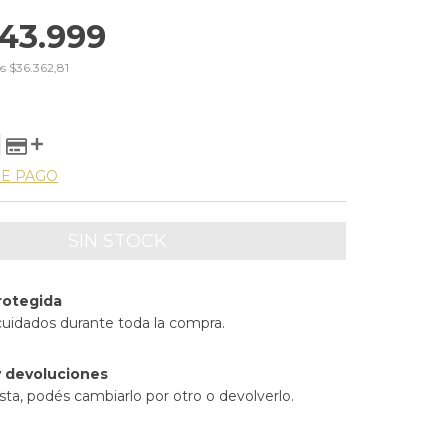
43.999
os
$36.362,81
DE PAGO
rotegida
cuidados durante toda la compra.
 devoluciones
sta, podés cambiarlo por otro o devolverlo.