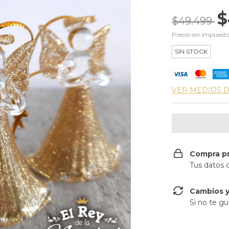
$
$49.499
Precio sin impuest
SIN STOCK
VER MEDIOS 
Compra p
Tus datos 
Cambios y
Si no te gu