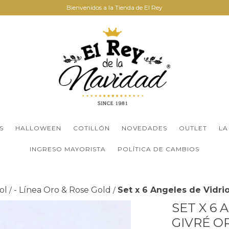
Bienvenidos a la Tienda de El Rey
S
HALLOWEEN
COTILLÓN
NOVEDADES
OUTLET
LA
INGRESO MAYORISTA
POLÍTICA DE CAMBIOS
ol
- Línea Oro & Rose Gold
Set x 6 Angeles de Vidri
/
/
SET X 6
GIVRÉ O