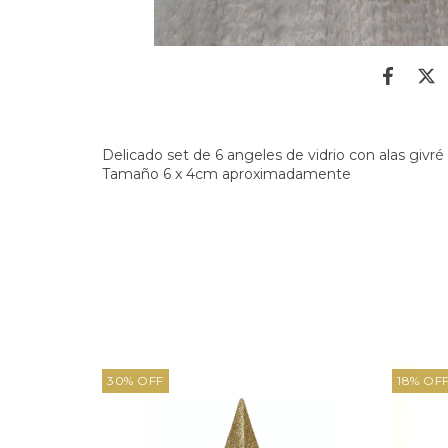
Delicado set de 6 angeles de vidrio con alas givré
Tamaño 6 x 4cm aproximadamente
30
%
OFF
18
%
OF