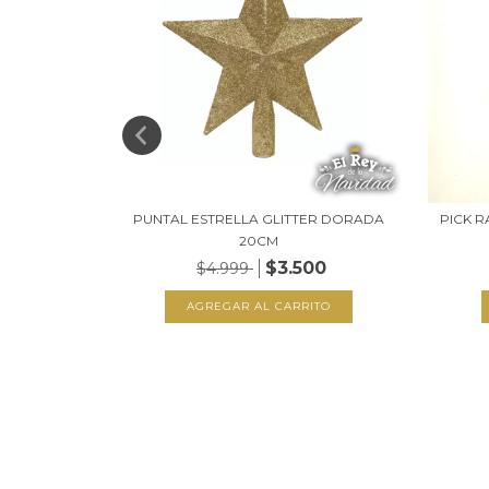
 ORO 15CM
PUNTAL ESTRELLA GLITTER DORADA
PICK R
20CM
99
$3.500
$4.999