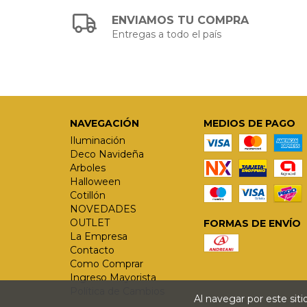
ENVIAMOS TU COMPRA
Entregas a todo el país
NAVEGACIÓN
MEDIOS DE PAGO
Iluminación
Deco Navideña
Arboles
Halloween
Cotillón
NOVEDADES
OUTLET
FORMAS DE ENVÍO
La Empresa
Contacto
Como Comprar
Ingreso Mayorista
Política de Cambios
Al navegar por este sit