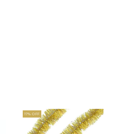
17
%
OFF