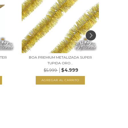
TTER
BOA PREMIUM METALIZADA SUPER
SET X 2
TUPIDA ORO...
$4.999
$5.999