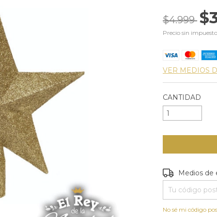
$
$4.999
Precio sin impuest
VER MEDIOS 
CANTIDAD
Entregas para e
Medios de 
No sé mi código pos