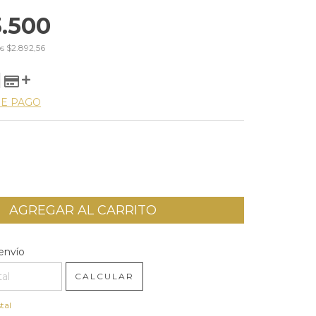
3.500
os
$2.892,56
DE PAGO
l CP:
CAMBIAR CP
envío
CALCULAR
tal