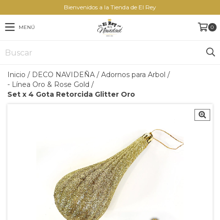
Bienvenidos a la Tienda de El Rey
MENÚ
0
Inicio
/
DECO NAVIDEÑA
/
Adornos para Arbol
/
- Línea Oro & Rose Gold
/
Set x 4 Gota Retorcida Glitter Oro