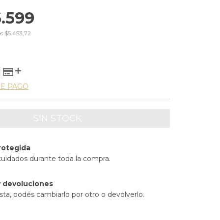
.599
os
$5.453,72
DE PAGO
rotegida
cuidados durante toda la compra.
 devoluciones
sta, podés cambiarlo por otro o devolverlo.