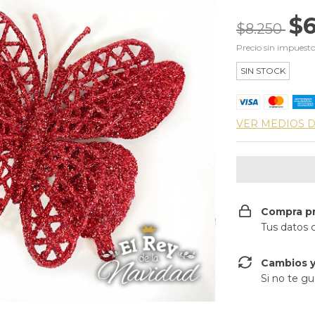
$6
$8.250
Precio sin impuest
SIN STOCK
VER MEDIOS 
Compra p
Tus datos 
Cambios y
Si no te gu