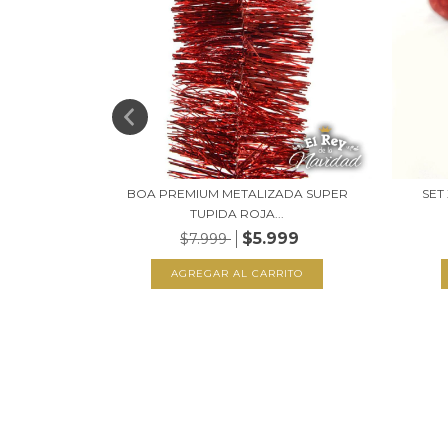
DA SUPER
BOA PREMIUM METALIZADA SUPER
SET
TUPIDA ROJA...
99
$5.999
$7.999