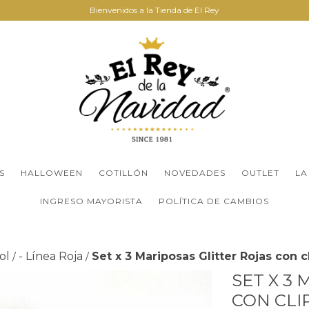
Bienvenidos a la Tienda de El Rey
S
HALLOWEEN
COTILLÓN
NOVEDADES
OUTLET
LA
INGRESO MAYORISTA
POLÍTICA DE CAMBIOS
ol
- Línea Roja
Set x 3 Mariposas Glitter Rojas con c
/
/
SET X 3
CON CLI