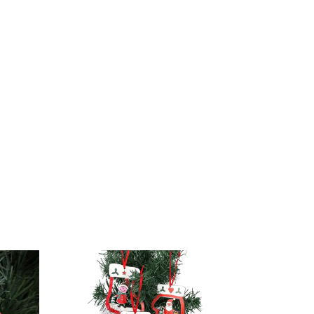
30
%
OFF