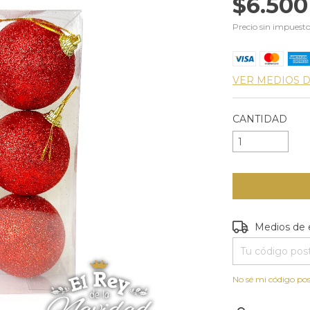
$6.500
Precio sin impuest
VER MEDIOS 
CANTIDAD
Entregas para e
Medios de 
No sé mi código pos