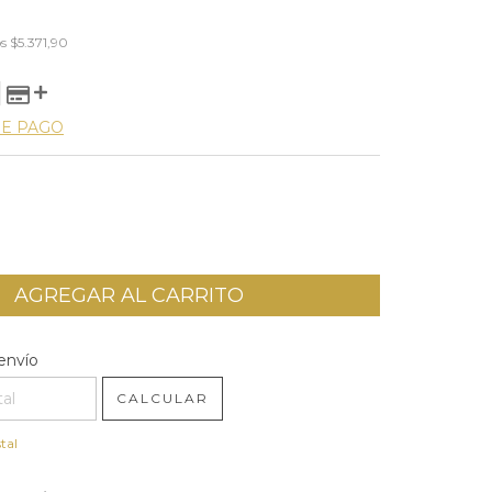
os
$5.371,90
DE PAGO
l CP:
CAMBIAR CP
envío
CALCULAR
tal