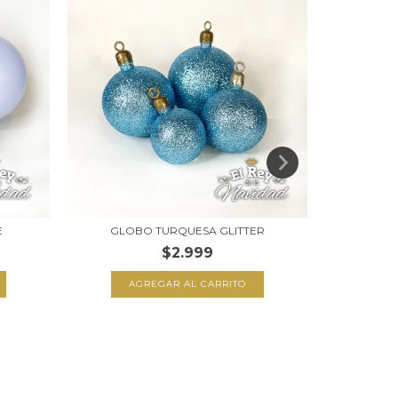
E
GLOBO TURQUESA GLITTER
GLOB
$2.999
AGREGAR AL CARRITO
A