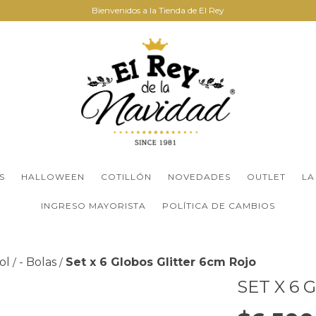
Bienvenidos a la Tienda de El Rey
S
HALLOWEEN
COTILLÓN
NOVEDADES
OUTLET
LA
INGRESO MAYORISTA
POLÍTICA DE CAMBIOS
ol
- Bolas
Set x 6 Globos Glitter 6cm Rojo
/
/
SET X 6