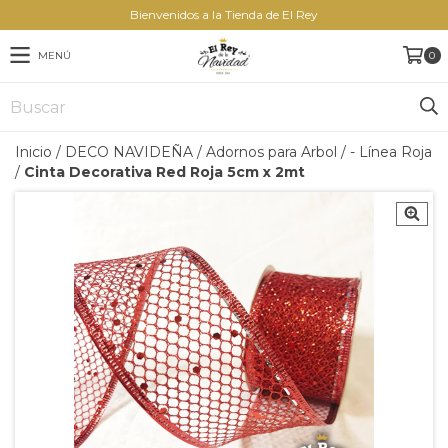
Bienvenidos a la Tienda de El Rey
MENÚ
0
Inicio
/
DECO NAVIDEÑA
/
Adornos para Arbol
/
- Línea Roja
/
Cinta Decorativa Red Roja 5cm x 2mt