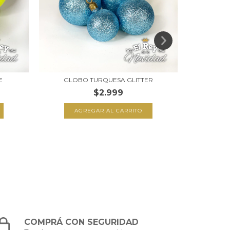
E
GLOBO TURQUESA GLITTER
GLOBO
$2.999
AGREGAR AL CARRITO
A
COMPRÁ CON SEGURIDAD