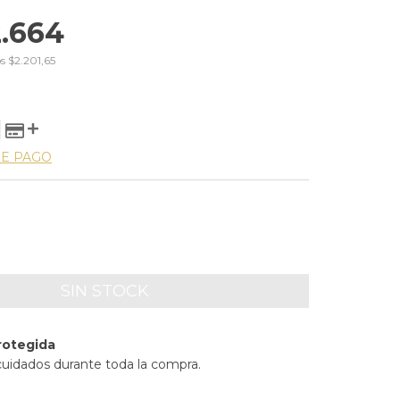
.664
os
$2.201,65
DE PAGO
rotegida
cuidados durante toda la compra.