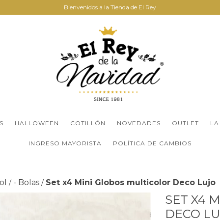
Bienvenidos a la Tienda de El Rey
S
HALLOWEEN
COTILLÓN
NOVEDADES
OUTLET
LA
INGRESO MAYORISTA
POLÍTICA DE CAMBIOS
ol
- Bolas
Set x4 Mini Globos multicolor Deco Lujo
/
/
SET X4 
DECO L