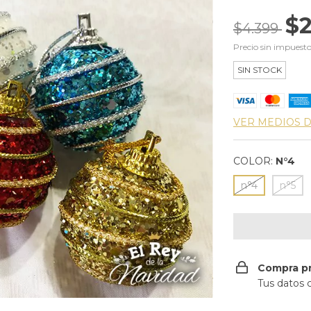
$2
$4.399
Precio sin impuest
SIN STOCK
VER MEDIOS 
COLOR:
N°4
n°4
n°5
Compra p
Tus datos 