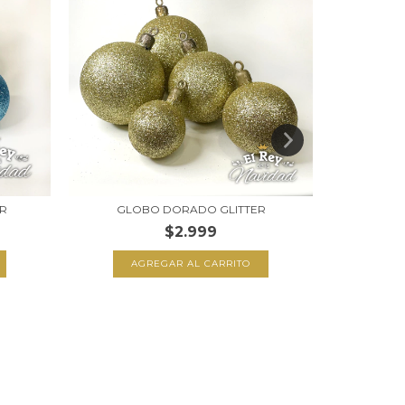
ER
GLOBO DORADO GLITTER
SET X 2
$2.999
AGREGAR AL CARRITO