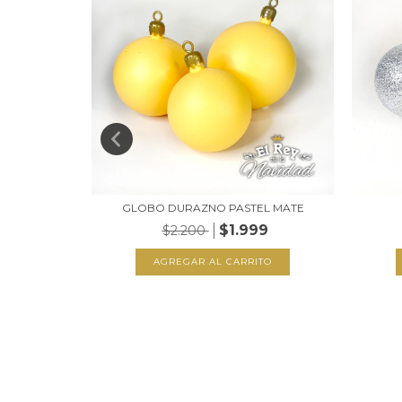
TTER
GLOBO DURAZNO PASTEL MATE
$1.999
$2.200
TO
AGREGAR AL CARRITO