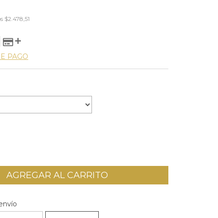
os
$2.478,51
DE PAGO
l CP:
CAMBIAR CP
envío