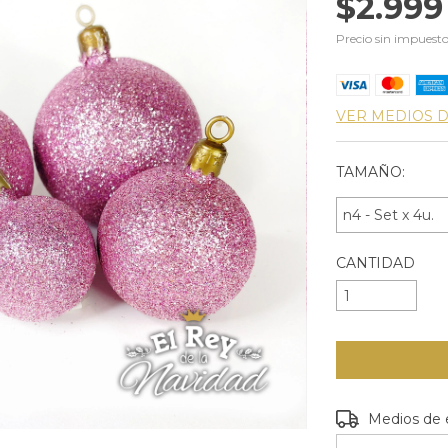
$2.999
Precio sin impuest
VER MEDIOS 
TAMAÑO:
CANTIDAD
Entregas para e
Medios de 