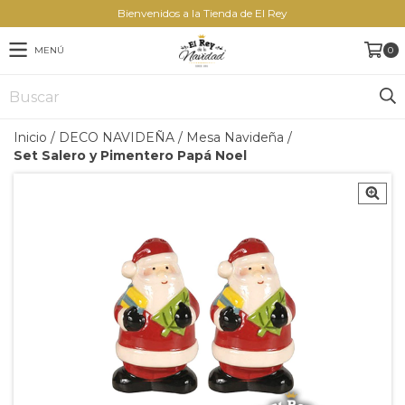
Bienvenidos a la Tienda de El Rey
MENÚ
0
Inicio
/
DECO NAVIDEÑA
/
Mesa Navideña
/
Set Salero y Pimentero Papá Noel