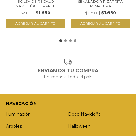
BOLSA DE REGALO
SEÑALADOR PIZARRITA
NAVIDEÑA DE PAPEL
MINIATURA
MADERA...
$1.650
$1.650
$2.199
$2.750
ENVIAMOS TU COMPRA
Entregas a todo el país
NAVEGACIÓN
Iluminación
Deco Navideña
Arboles
Halloween