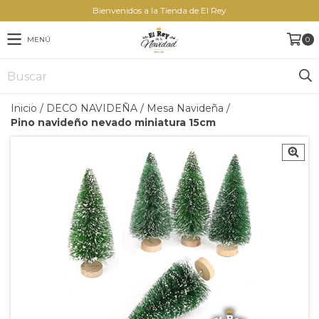
Bienvenidos a la Tienda de El Rey
MENÚ
0
Inicio
/
DECO NAVIDEÑA
/
Mesa Navideña
/
Pino navideño nevado miniatura 15cm