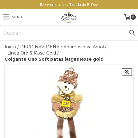
Bienvenidos a la Tienda de El Rey
MENÚ
0
Inicio
/
DECO NAVIDEÑA
/
Adornos para Arbol
/
- Línea Oro & Rose Gold
/
Colgante Oso Soft patas largas Rose gold