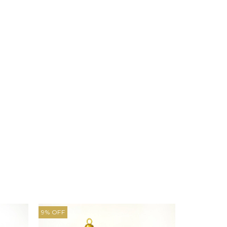
9
%
OFF
24
%
OFF