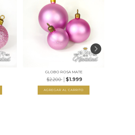
GLOBO ROSA MATE
SET X 6
$1.999
$2.200
AGREGAR AL CARRITO