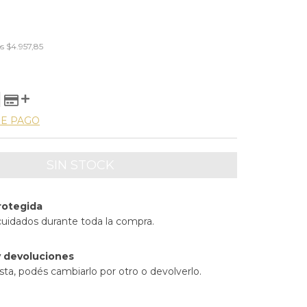
os
$4.957,85
DE PAGO
rotegida
cuidados durante toda la compra.
 devoluciones
sta, podés cambiarlo por otro o devolverlo.