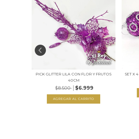
 MATE
PICK GLITTER LILA CON FLOR Y FRUTOS
SET X 
40CM
00
$6.999
$8.500
TO