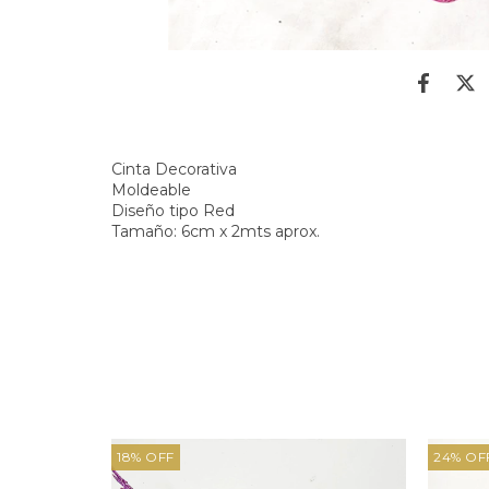
Cinta Decorativa
Moldeable
Diseño tipo Red
Tamaño: 6cm x 2mts aprox.
18
%
OFF
24
%
OF