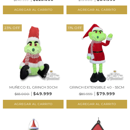
23
%
OFF
11
%
OFF
MUÑECO EL GRINCH 30CM
GRINCH EXTENSIBLE 40 - 55CM
$49.999
$79.999
$65.000
$89.999