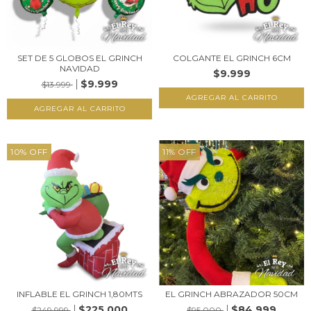
SET DE 5 GLOBOS EL GRINCH
COLGANTE EL GRINCH 6CM
NAVIDAD
$9.999
$9.999
$13.999
10
%
OFF
11
%
OFF
INFLABLE EL GRINCH 1,80MTS
EL GRINCH ABRAZADOR 50CM
$225.000
$84.999
$249.999
$95.000