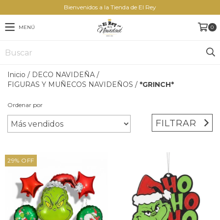
Bienvenidos a la Tienda de El Rey
MENÚ
0
Inicio
/
DECO NAVIDEÑA
/
FIGURAS Y MUÑECOS NAVIDEÑOS
/
*GRINCH*
Ordenar por
FILTRAR
29
%
OFF