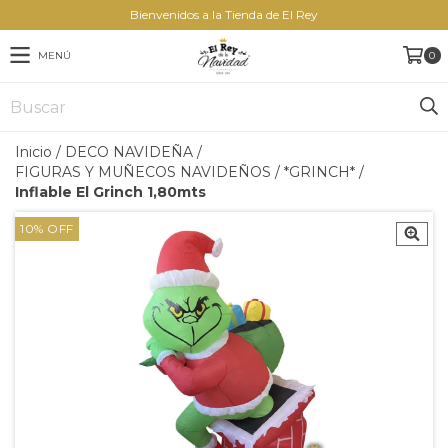
Bienvenidos a la Tienda de El Rey
MENÚ
0
Inicio
/
DECO NAVIDEÑA
/
FIGURAS Y MUÑECOS NAVIDEÑOS
/
*GRINCH*
/
Inflable El Grinch 1,80mts
10
%
OFF