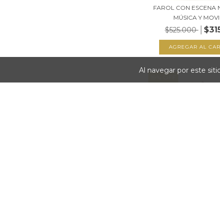
FAROL CON ESCENA 
MÚSICA Y MOVIM
$31
$525.000
Al navegar por este sit
19
%
OFF
CAJITA MUSICAL 
TRINEO CON PAPA
$79
$98.999