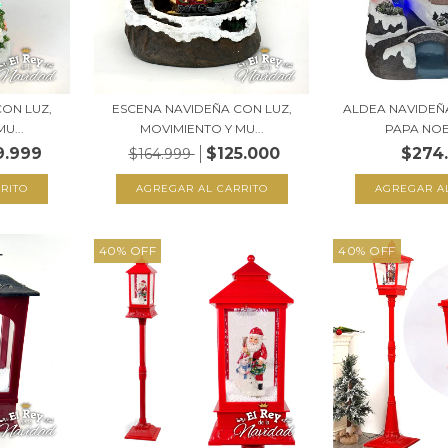
ON LUZ,
ESCENA NAVIDEÑA CON LUZ,
ALDEA NAVIDEÑ
U...
MOVIMIENTO Y MU...
PAPA NOEL
9.999
$125.000
$274
$164.999
40
%
OFF
40
%
OFF