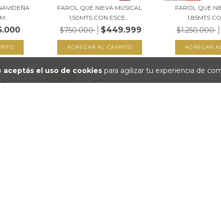
NAVIDEÑA
FAROL QUE NIEVA MUSICAL
FAROL QUE NI
...
1,50MTS CON ESCE...
1,85MTS CO
5.000
$449.999
$750.000
$1.250.000
io
aceptás el uso de cookies
para agilizar tu experiencia de co
11
%
OFF
GERMANA
ESCENA DE SAGRADA FAMILIA
ADORNO ARBOLI
 N...
EN FAROL HEXAG...
LED 
.999
$249.999
$65.
$279.999