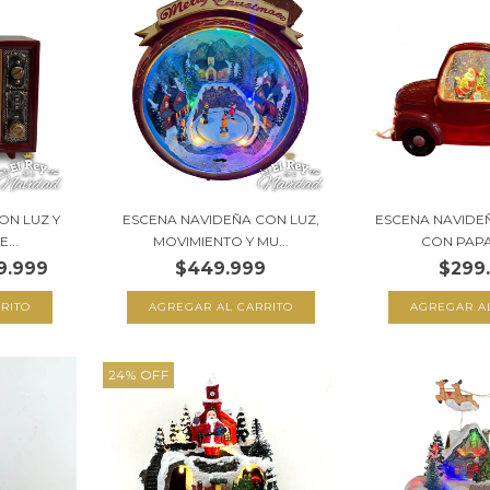
ON LUZ Y
ESCENA NAVIDEÑA CON LUZ,
ESCENA NAVIDE
...
MOVIMIENTO Y MU...
CON PAPA
9.999
$449.999
$299
24
%
OFF