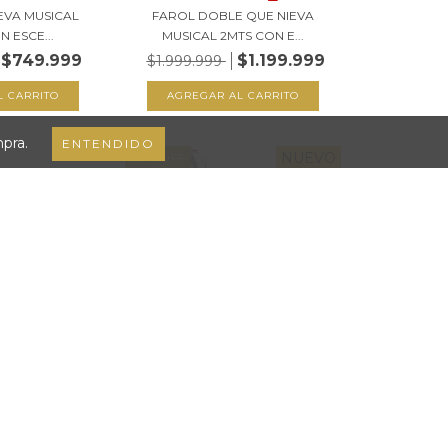
EVA MUSICAL
FAROL DOBLE QUE NIEVA
N ESCE...
MUSICAL 2MTS CON E...
$749.999
$1.199.999
$1.999.999
mpra.
ENTENDIDO
NUEVO
50
%
OFF
TO CON LUCES
CASCANUECES MUSICA Y
RGB
MOVIMIENTO CON BOLA...
999
$999.999
$1.999.999