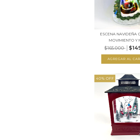
ESCENA NAVIDEÑA C
MOVIMIENTO Y M
$14
$165.000
40
%
OFF